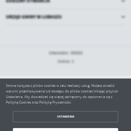
GODZINY OTWARCIA
URZĄD GMINY W LUBASZU
Odwiedzin: 395003
Online: 3
Strona korzysta z plików cookies w celu realizacji usług. Możesz określić
Copyright by bip.lubasz.pl
warunki przechowywania lub dostępu do plików cookies klikając przycisk
Powered by
2ClickPortal® - Portale nowej generacji
Ustawienia. Aby dowiedzieć się więcej zachęcamy do zapoznania się z
Polityką Cookies oraz Polityką Prywatności.
ZAPISZ WYBRANE
USTAWIENIA
ODRZUĆ WSZYSTKIE