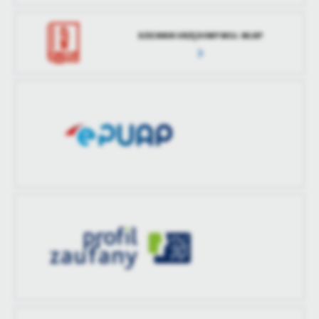
DZIENNIK URZĘDOWY WOJ. WLKP