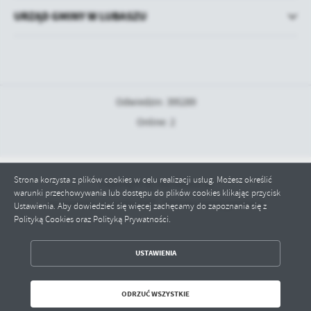
URZĄD GMINY W LUBASZU
Odwiedzin: 395289
Online: 2
Strona korzysta z plików cookies w celu realizacji usług. Możesz określić
Copyright by bip.lubasz.pl
warunki przechowywania lub dostępu do plików cookies klikając przycisk
Powered by
2ClickPortal® - Portale nowej generacji
Ustawienia. Aby dowiedzieć się więcej zachęcamy do zapoznania się z
Polityką Cookies oraz Polityką Prywatności.
ZAPISZ WYBRANE
USTAWIENIA
ODRZUĆ WSZYSTKIE
ODRZUĆ WSZYSTKIE