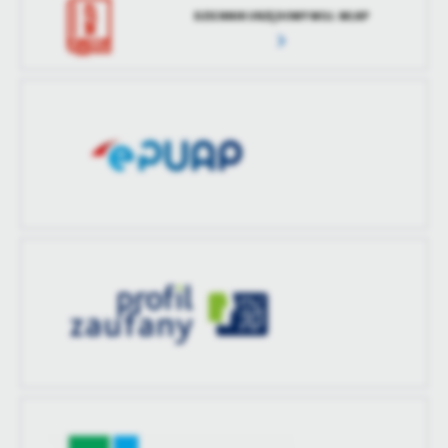
DZIENNIK URZĘDOWY WOJ. WLKP