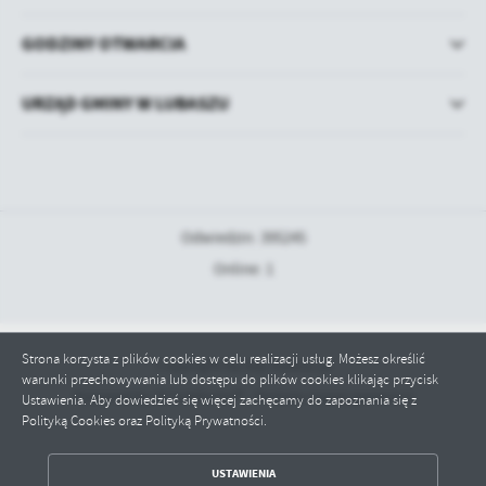
GODZINY OTWARCIA
URZĄD GMINY W LUBASZU
Odwiedzin: 395245
Online: 1
Strona korzysta z plików cookies w celu realizacji usług. Możesz określić
Copyright by bip.lubasz.pl
warunki przechowywania lub dostępu do plików cookies klikając przycisk
Powered by
2ClickPortal® - Portale nowej generacji
Ustawienia. Aby dowiedzieć się więcej zachęcamy do zapoznania się z
Polityką Cookies oraz Polityką Prywatności.
ZAPISZ WYBRANE
USTAWIENIA