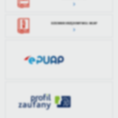
DZIENNIK URZĘDOWY WOJ. WLKP