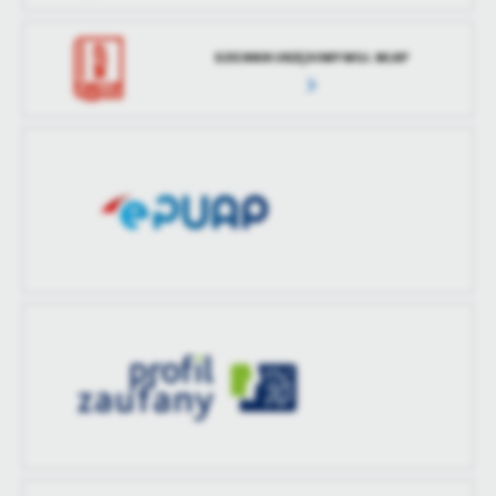
DZIENNIK URZĘDOWY WOJ. WLKP