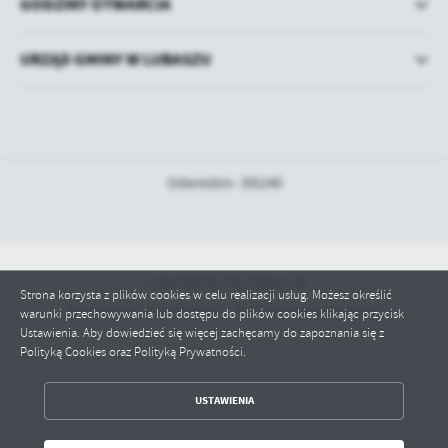
GODZINY OTWARCIA
URZĄD GMINY W LUBASZU
Odwiedzin: 395240
Copyright by bip.lubasz.pl
Strona korzysta z plików cookies w celu realizacji usług. Możesz określić
Powered by
2ClickPortal® - Portale nowej generacji
warunki przechowywania lub dostępu do plików cookies klikając przycisk
Ustawienia. Aby dowiedzieć się więcej zachęcamy do zapoznania się z
Polityką Cookies oraz Polityką Prywatności.
ZAPISZ WYBRANE
USTAWIENIA
ODRZUĆ WSZYSTKIE