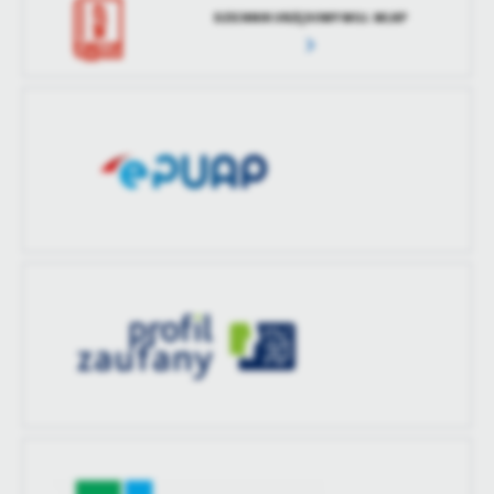
DZIENNIK URZĘDOWY WOJ. WLKP