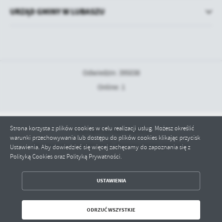
URZĄD GMINY W LUBASZU
Odwiedzin: 395038
Online: 1
Strona korzysta z plików cookies w celu realizacji usług. Możesz określić
Copyright by bip.lubasz.pl
warunki przechowywania lub dostępu do plików cookies klikając przycisk
Powered by
2ClickPortal® - Portale nowej generacji
Ustawienia. Aby dowiedzieć się więcej zachęcamy do zapoznania się z
Polityką Cookies oraz Polityką Prywatności.
ZAPISZ WYBRANE
USTAWIENIA
ODRZUĆ WSZYSTKIE
ODRZUĆ WSZYSTKIE