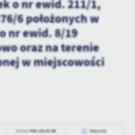
ek o nr ewid. 211/1,
 376/6 położonych w
 o nr ewid. 8/19
wo oraz na terenie
żonej w miejscowości
PDF,
152.51 KB
Format:
Metryczka