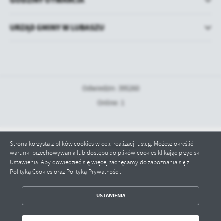
GODZINY OTWARCIA
URZĄD GMINY W LUBASZU
Odwiedzin: 395260
Online: 1
Strona korzysta z plików cookies w celu realizacji usług. Możesz określić
Copyright by bip.lubasz.pl
warunki przechowywania lub dostępu do plików cookies klikając przycisk
Powered by
2ClickPortal® - Portale nowej generacji
Ustawienia. Aby dowiedzieć się więcej zachęcamy do zapoznania się z
Polityką Cookies oraz Polityką Prywatności.
ZAPISZ WYBRANE
USTAWIENIA
ODRZUĆ WSZYSTKIE