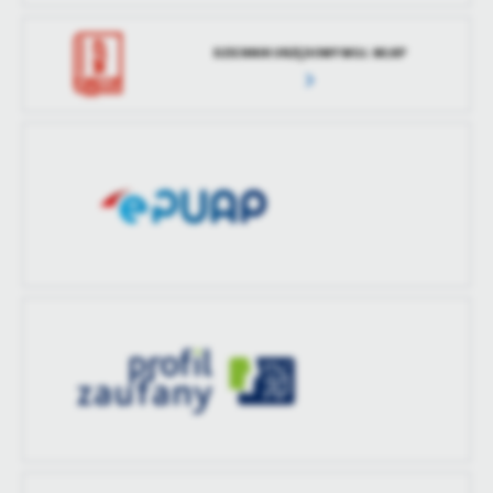
DZIENNIK URZĘDOWY WOJ. WLKP