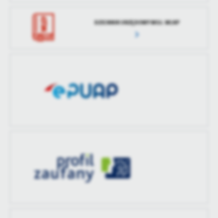
treści w postaci wiadomości, ofert, komunikatów mediów
społecznościowych.
DZIENNIK URZĘDOWY WOJ. WLKP