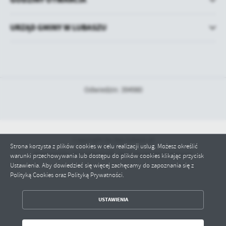
URZĄD GMINY W LUBASZU
Odwiedzin: 394980
Copyright by bip.lubasz.pl
Strona korzysta z plików cookies w celu realizacji usług. Możesz określić
Powered by
2ClickPortal® - Portale nowej generacji
warunki przechowywania lub dostępu do plików cookies klikając przycisk
Ustawienia. Aby dowiedzieć się więcej zachęcamy do zapoznania się z
Polityką Cookies oraz Polityką Prywatności.
ZAPISZ WYBRANE
USTAWIENIA
ODRZUĆ WSZYSTKIE